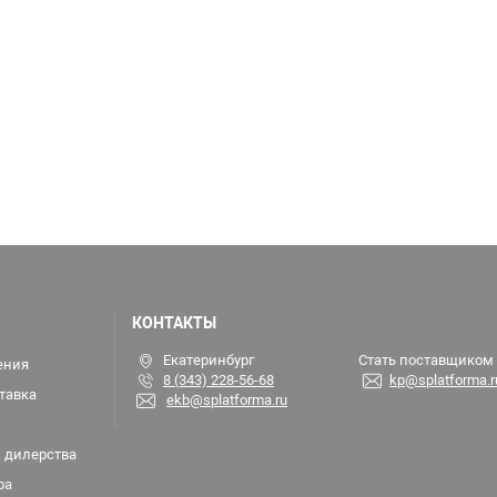
КОНТАКТЫ
Екатеринбург
Стать поставщиком
ения
8 (343) 228-56-68
kp@splatforma.r
тавка
ekb@splatforma.ru
 дилерства
ра