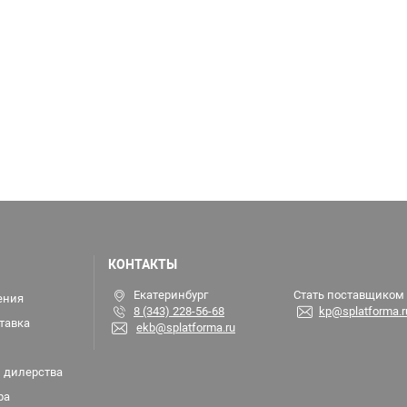
КОНТАКТЫ
Екатеринбург
Стать поставщиком
ения
8 (343) 228-56-68
kp@splatforma.r
тавка
ekb@splatforma.ru
 дилерства
ра