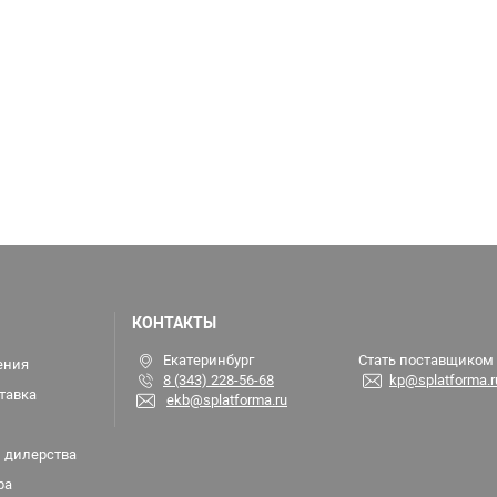
КОНТАКТЫ
Екатеринбург
Стать поставщиком
ения
8 (343) 228-56-68
kp@splatforma.r
тавка
ekb@splatforma.ru
 дилерства
ра