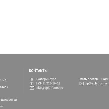
КОНТАКТЫ
Екатеринбург
Стать поставщиком
ения
8 (343) 228-56-68
kp@splatforma.r
тавка
ekb@splatforma.ru
 дилерства
ра