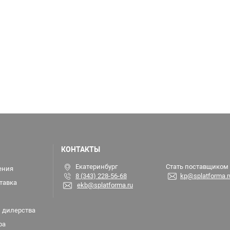
КОНТАКТЫ
Екатеринбург
Стать поставщиком
ения
8 (343) 228-56-68
kp@splatforma.r
тавка
ekb@splatforma.ru
 дилерства
ра