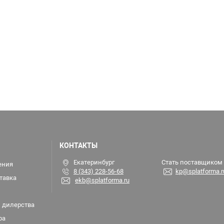
КОНТАКТЫ
Екатеринбург
Стать поставщиком
ения
8 (343) 228-56-68
kp@splatforma.r
тавка
ekb@splatforma.ru
 дилерства
ра