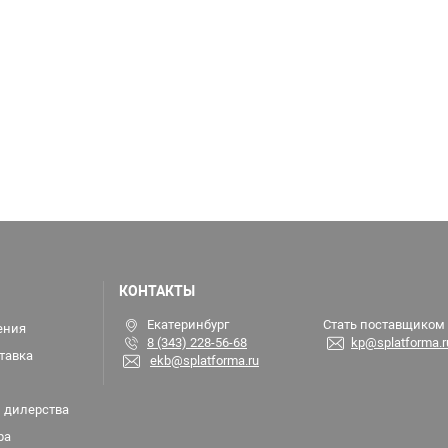
КОНТАКТЫ
Екатеринбург
Стать поставщиком
ения
8 (343) 228-56-68
kp@splatforma.r
тавка
ekb@splatforma.ru
 дилерства
ра