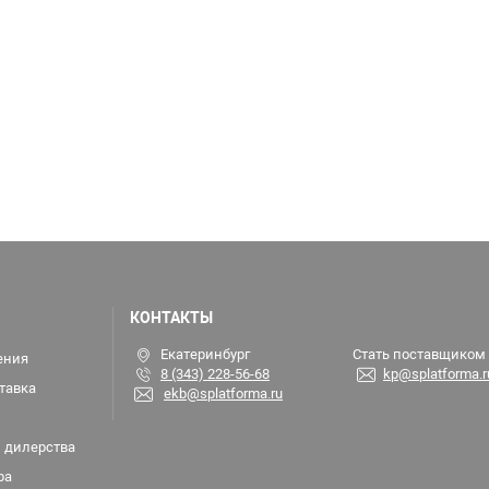
КОНТАКТЫ
Екатеринбург
Стать поставщиком
ения
8 (343) 228-56-68
kp@splatforma.r
тавка
ekb@splatforma.ru
 дилерства
ра