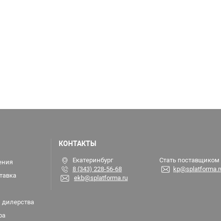
КОНТАКТЫ
Екатеринбург
Стать поставщиком
ения
8 (343) 228-56-68
kp@splatforma.r
тавка
ekb@splatforma.ru
 дилерства
ра