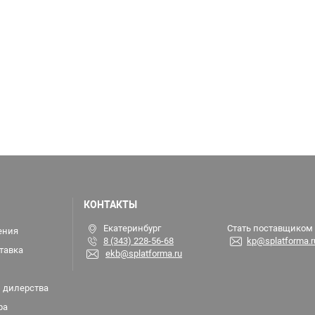
КОНТАКТЫ
Екатеринбург
Стать поставщиком
ения
8 (343) 228-56-68
kp@splatforma.r
тавка
ekb@splatforma.ru
 дилерства
ра