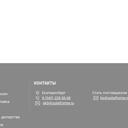
КОНТАКТЫ
Екатеринбург
Стать поставщиком
ения
8 (343) 228-56-68
kp@splatforma.r
тавка
ekb@splatforma.ru
 дилерства
ра