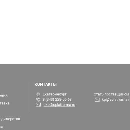
КОНТАКТЫ
Екатеринбург
Стать поставщиком
ения
8 (343) 228-56-68
kp@splatforma.r
тавка
ekb@splatforma.ru
 дилерства
ра