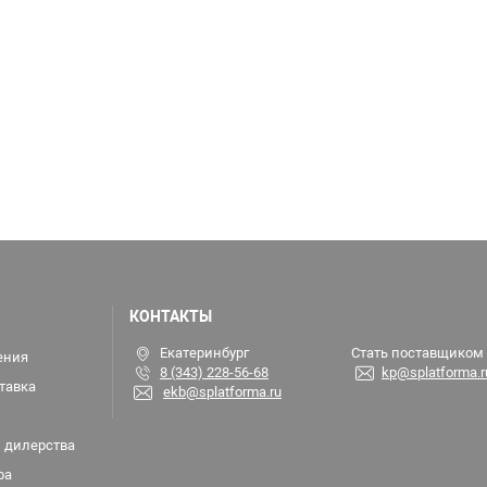
КОНТАКТЫ
Екатеринбург
Стать поставщиком
ения
8 (343) 228-56-68
kp@splatforma.r
тавка
ekb@splatforma.ru
 дилерства
ра