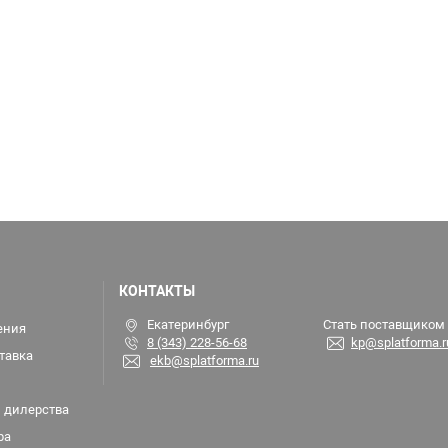
КОНТАКТЫ
Екатеринбург
Стать поставщиком
ения
8 (343) 228-56-68
kp@splatforma.r
тавка
ekb@splatforma.ru
 дилерства
ра