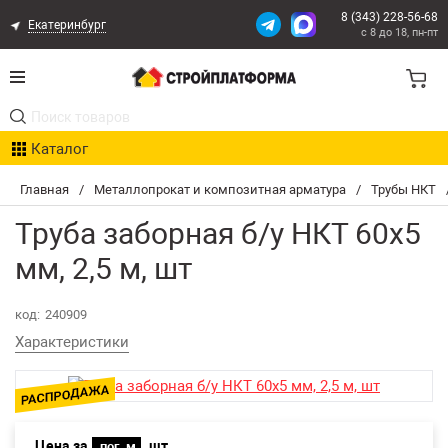
8 (343) 228-56-68
Екатеринбург
с 8 до 18, пн-пт
Акции
Каталог
Расчет доставки
Главная
/
Металлопрокат и композитная арматура
/
Трубы НКТ
Организациям
Труба заборная б/у НКТ 60х5
Опыт поставок
мм, 2,5 м, шт
Статьи
код:
240909
Характеристики
Контакты
Оплата и Доставка
Цена за
шт
Возврат товара
пог. м