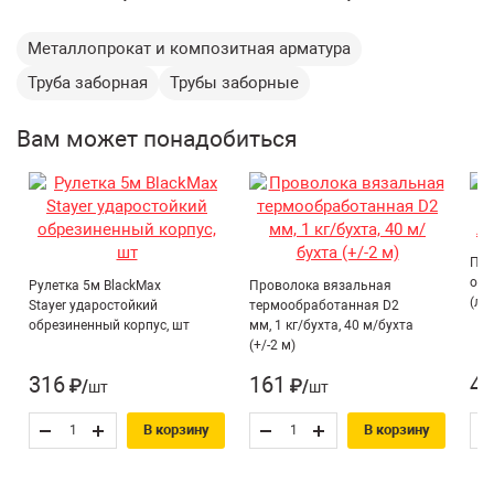
как опоры и элементы конструкции в приусадебном
Длина:
2500 мм
строительстве.
Металлопрокат и композитная арматура
Диаметр:
60 мм
Труба заборная
Трубы заборные
Труба изготовлена из высококачественной стали –
Материал:
Сталь
устойчива к образованию и распространению коррозии,
Страна производитель:
Россия
механическим повреждениям, влиянию атмосферных
Вам может понадобиться
осадков и ультрафиолета, перепадам температур,
Толщина металла:
5 мм
обладает повышенной прочностью – не подвержена
Область применения* :
Ограждения
деформации, имеет долгий срок службы.
Пер
обл
Рулетка 5м BlackMax
Проволока вязальная
(ла
Stayer ударостойкий
термообработанная D2
обрезиненный корпус, шт
мм, 1 кг/бухта, 40 м/бухта
(+/-2 м)
316
161
46
₽/шт
₽/шт
В корзину
В корзину