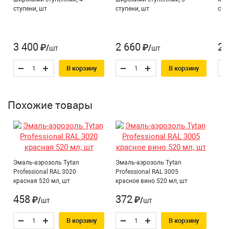
Расход на 1 м2 (литр):
0,26 л
эмали при максимальном удобстве окрашивания.
ступени, шт
ступени, шт
сту
Применяется для наружных и внутренних работ.
Цвет по RAL:
3020
Тип товара:
Эмаль-аэрозоль
3 400
2 660
2 
₽/шт
₽/шт
Кратность упаковки:
12
В корзину
В корзину
Похожие товары
Эмаль-аэрозоль Tytan
Эмаль-аэрозоль Tytan
Professional RAL 3020
Professional RAL 3005
красная 520 мл, шт
красное вино 520 мл, шт
458
372
₽/шт
₽/шт
В корзину
В корзину