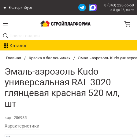
8 (343) 228-56-68
Екатеринбург
с 8 до 18, пн-пт
Акции
Каталог
Расчет доставки
Главная
/
Краска в баллончиках
/
Эмаль-аэрозоль Kudo универса
Организациям
Эмаль-аэрозоль Kudo
Опыт поставок
универсальная RAL 3020
глянцевая красная 520 мл,
Статьи
шт
Контакты
код:
286985
Оплата и Доставка
Характеристики
Возврат товара