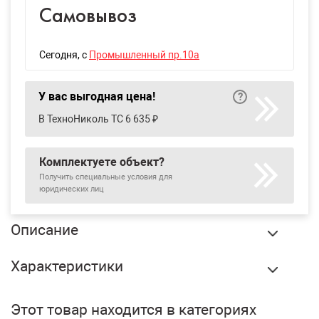
Самовывоз
Сегодня
, с
Промышленный пр.10а
У вас выгодная цена!
В ТехноНиколь ТС 6 635 ₽
Комплектуете объект?
Получить специальные условия для
юридических лиц
Описание
Коньки-карнизы Shinglas Орехово-серый, 5 м2/упак
Характеристики
купить в Екатеринбурге по оптовой цене в интернет
магазине СтройПлатформа. Коньково-карнизная
Бренд:
Shinglas
черепица Шинглас применяется в качестве стартовой
Этот товар находится в категориях
полосы при укладке гибкой черепицы, а также для
Вес:
25 кг