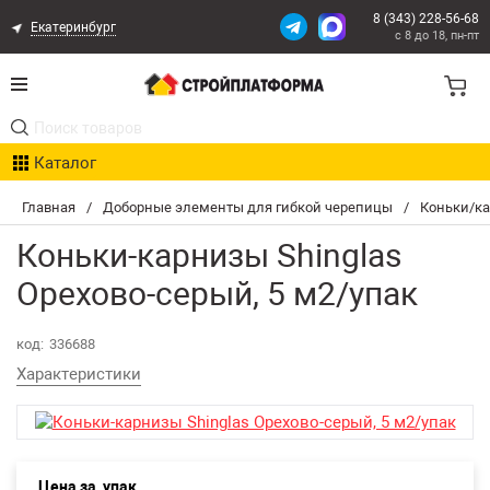
8 (343) 228-56-68
Екатеринбург
с 8 до 18, пн-пт
Акции
Каталог
Расчет доставки
Главная
/
Доборные элементы для гибкой черепицы
/
Коньки/ка
Организациям
Коньки-карнизы Shinglas
Опыт поставок
Орехово-серый, 5 м2/упак
Статьи
код:
336688
Характеристики
Контакты
Оплата и Доставка
Цена за
упак
Возврат товара