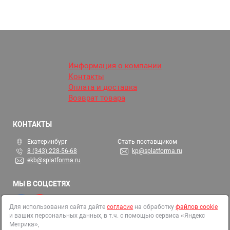
Информация о компании
Контакты
Оплата и доставка
Возврат товара
КОНТАКТЫ
Екатеринбург
Стать поставщиком
8 (343) 228-56-68
kp@splatforma.ru
ekb@splatforma.ru
МЫ В СОЦСЕТЯХ
Для использования сайта дайте
согласие
на обработку
файлов cookie
и ваших персональных данных, в т.ч. с помощью сервиса «Яндекс
© 2002-2026 СтройПлатформа
Метрика»,