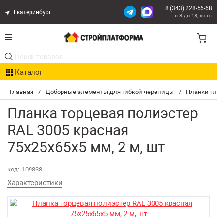
8 (343) 228-56-68
Екатеринбург
с 8 до 18, пн-пт
Акции
Каталог
Расчет доставки
Главная
/
Доборные элементы для гибкой черепицы
/
Планки гл
Организациям
Планка торцевая полиэстер
Опыт поставок
RAL 3005 красная
75х25х65х5 мм, 2 м, шт
Статьи
код:
109838
Контакты
Характеристики
Оплата и Доставка