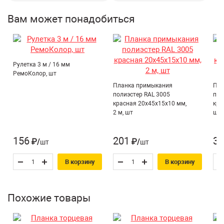
Страна производитель:
Россия
Вам может понадобиться
Тип планки/рейки:
Торцевая
Рулетка 3 м / 16 мм
РемоКолор, шт
Планка примыкания
Пла
полиэстер RAL 3005
пол
красная 20х45х15х10 мм,
кра
2 м, шт
шт
156
201
36
₽/шт
₽/шт
В корзину
В корзину
Похожие товары