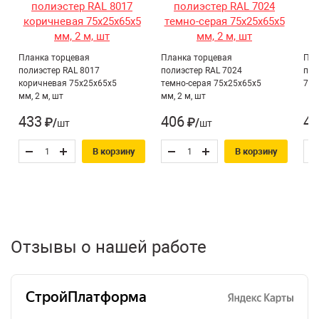
Планка торцевая
Планка торцевая
Пла
полиэстер RAL 8017
полиэстер RAL 7024
пол
коричневая 75х25х65х5
темно-серая 75х25х65х5
75х
мм, 2 м, шт
мм, 2 м, шт
433
406
47
₽/шт
₽/шт
В корзину
В корзину
Отзывы о нашей работе