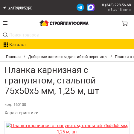
8 (343) 228-56-68
Екатеринбург
с 8 до 18, пн-пт
Акции
Каталог
Расчет доставки
Главная
/
Доборные элементы для гибкой черепицы
/
Планки с 
Организациям
Планка карнизная с
Опыт поставок
гранулятом, стальной
75х50х5 мм, 1,25 м, шт
Статьи
Контакты
код:
160100
Характеристики
Оплата и Доставка
Возврат товара