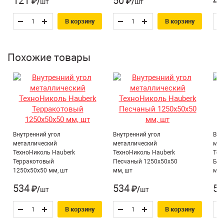
121
50
47
любой климатической зоне. Выдерживает как самое
₽/шт
₽/шт
жаркое лето (до +100 °С), так и самую суровую зиму;
Верхнее покрытие:
натурального
В корзину
В корзину
не деформируется, не выцветает.
базальта
Похожие товары
Внутренний угол
Внутренний угол
Вну
металлический
металлический
мет
ТехноНиколь Hauberk
ТехноНиколь Hauberk
Тех
Терракотовый
Песчаный 1250х50х50
Бав
1250х50х50 мм, шт
мм, шт
мм,
534
534
53
₽/шт
₽/шт
В корзину
В корзину