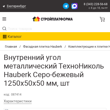
8 (343) 228-56-68
Екатеринбург
с 8 до 18, пн-пт
Акции
Каталог
Расчет доставки
Главная
/
Фасадная плитка Hauberk
/
Комплектующие к плитке H
Организациям
Внутренний угол
Опыт поставок
металлический ТехноНиколь
Hauberk Серо-бежевый
Статьи
1250х50х50 мм, шт
Контакты
код:
087414
Оплата и Доставка
Характеристики
Возврат товара