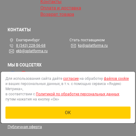
Контакты
Оплата и доставка
Возврат товара
КОНТАКТЫ
Екатеринбург
Стать поставщиком
8 (343) 228-56-68
kp@splatforma.ru
ekb@splatforma.ru
МЫ В СОЦСЕТЯХ
Для использования сайта дайте
согласие
на обработку
файлов cookie
и ваших персональных данных, в т.ч. с помощью сервиса «Яндекс
© 2002-2026 СтройПлатформа
Метрика»,
ОГРН 1146679000313
в соответствии с
Политикой по обработке персональных данных
путем нажатия на кнопку «Ок»
Все права защищены
Политика в отношении обработки персональных данных
Правила использования файлов cookies
ОК
Согласие на обработку файлов cookie и иных персональных
данных
Публичная оферта