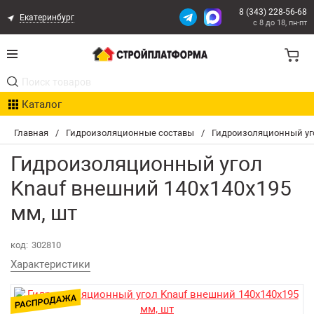
8 (343) 228-56-68
Екатеринбург
с 8 до 18, пн-пт
Акции
Каталог
Расчет доставки
Главная
/
Гидроизоляционные составы
/
Гидроизоляционный уго
Организациям
Гидроизоляционный угол
Опыт поставок
Knauf внешний 140х140х195
мм, шт
Статьи
код:
302810
Контакты
Характеристики
Оплата и Доставка