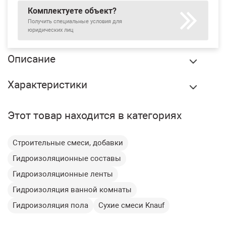
Комплектуете объект?
Получить специальные условия для
юридических лиц
Описание
Гидроизоляционный угол Knauf внешний 140х140х195 мм,
Характеристики
шт купить в Екатеринбурге по оптовой цене в интернет
магазине СтройПлатформа. Внешний
Бренд:
Knauf
гидроизоляционный угол Knauf предназначен для
Этот товар находится в категориях
защиты угловых сопряжений в помещениях с
Вес:
0.05 кг
повышенной влажностью. Представляет собой
Толщина:
0,6 мм
эластомерное покрытие на полиэфирной сетке с
Строительные смеси, добавки
Ширина:
120 мм
двухсторонним полиэфирным полотном. Используется в
Гидроизоляционные составы
сочетании с гидроизоляционными составами, например,
Вид работ:
Внутренние
Knauf Флэхендихт.
Гидроизоляционные ленты
Самоклеящийся слой:
Нет
Гидроизоляция ванной комнаты
Область применения:
Страна производитель:
Россия
✔ Гидроизоляция внешних углов в ванных комнатах,
Гидроизоляция пола
Сухие смеси Knauf
Ванная комната,
душевых, санузлах.
Область применения* :
✔ Усиление защиты угловых сопряжений стен и пола.
Полы, Потолки, Стены