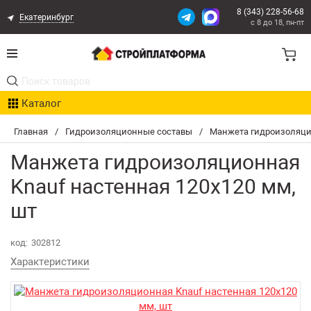
8 (343) 228-56-68
Екатеринбург
с 8 до 18, пн-пт
Акции
Каталог
Расчет доставки
Главная
/
Гидроизоляционные составы
/
Манжета гидроизоляцио
Организациям
Манжета гидроизоляционная
Опыт поставок
Knauf настенная 120х120 мм,
шт
Статьи
код:
302812
Контакты
Характеристики
Оплата и Доставка