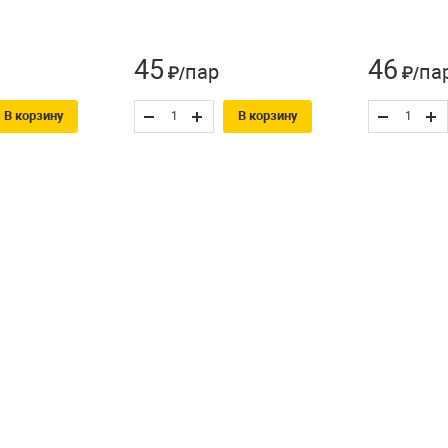
45
46
пар
па
₽/
₽/
В корзину
В корзину