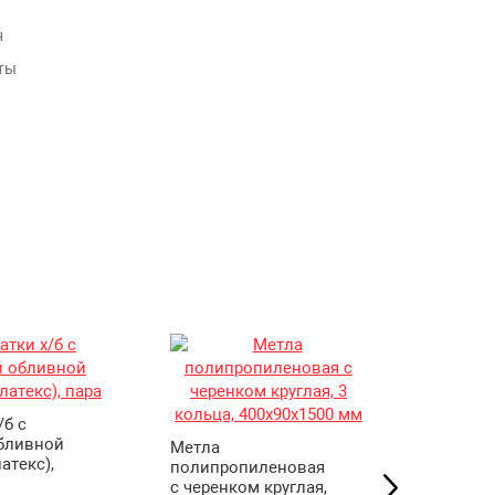
н
ты
/б с
Лопата 
бливной
рельсов
Метла
атекс),
(без чер
полипропиленовая
с черенком круглая,