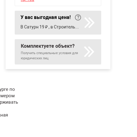
У вас выгодная цена!
В Сатурн 19 ₽ , в Строительный двор 23 ₽
Комплектуете объект?
Получить специальные условия для
юридических лиц
урге по
змером
ерживать
жная