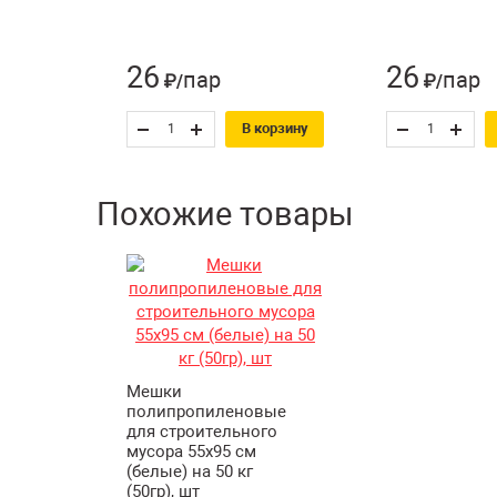
26
26
пар
пар
₽/
₽/
В корзину
Похожие товары
Мешки
полипропиленовые
для строительного
мусора 55х95 см
(белые) на 50 кг
(50гр), шт