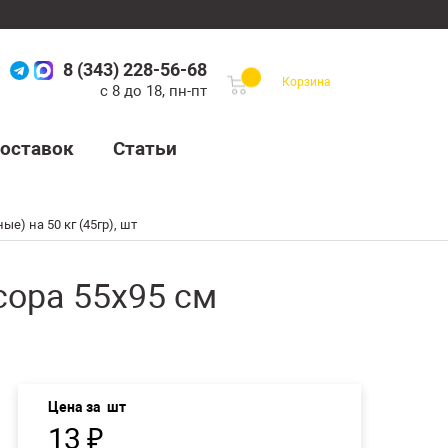
8 (343) 228-56-68
Корзина
с 8 до 18, пн-пт
оставок
Статьи
) на 50 кг (45гр), шт
ора 55х95 см
Цена за
шт
13
₽