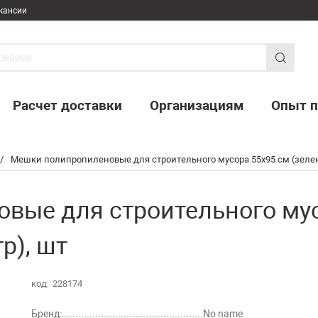
кансии
Расчет доставки
Организациям
Опыт п
/
Мешки полипропиленовые для строительного мусора 55х95 см (зеленые
вые для строительного мус
гр), шт
код:
228174
Бренд:
No name