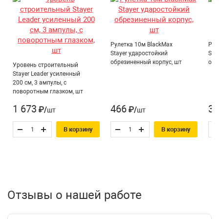
Рулетка 10м BlackMax
Рул
Stayer ударостойкий
Sta
обрезиненный корпус, шт
обр
Уровень строительный
Stayer Leader усиленный
200 см, 3 ампулы, с
поворотным глазком, шт
1 673
466
31
₽/шт
₽/шт
В корзину
В корзину
Отзывы о нашей работе