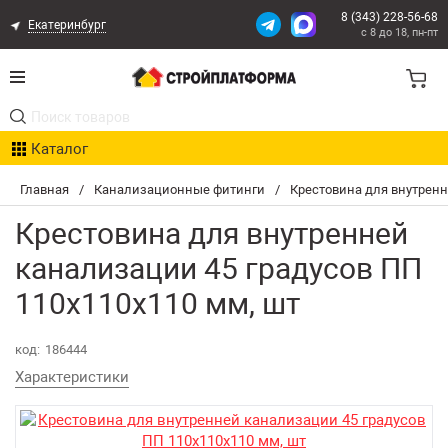
8 (343) 228-56-68
Екатеринбург
с 8 до 18, пн-пт
Акции
Каталог
Расчет доставки
Главная
/
Канализационные фитинги
/
Крестовина для внутренн
Организациям
Крестовина для внутренней
Опыт поставок
канализации 45 градусов ПП
110х110х110 мм, шт
Статьи
Контакты
код:
186444
Характеристики
Оплата и Доставка
Возврат товара