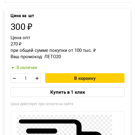
Екатеринбург
Цена за
шт
300
₽
Цена опт
270
₽
при общей сумме покупки от 100 тыс.
₽
Ваш промокод:
ЛЕТО20
В наличии
В корзину
Купить в 1 клик
Цена действует при оплате на сайте