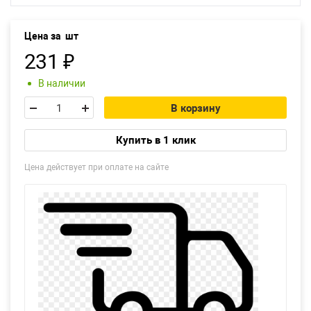
Екатеринбург
Цена за
шт
231
₽
В наличии
В корзину
Купить в 1 клик
Цена действует при оплате на сайте