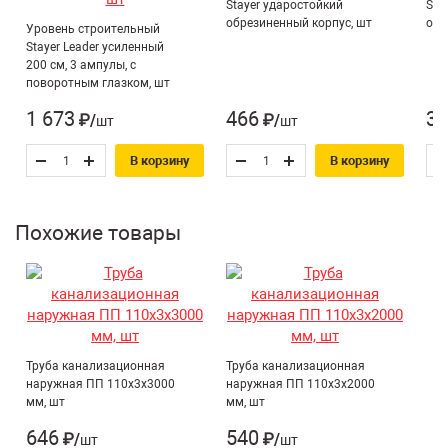
Stayer ударостойкий
Sta
обрезиненный корпус, шт
обр
Уровень строительный
Stayer Leader усиленный
200 см, 3 ампулы, с
поворотным глазком, шт
1 673
466
31
₽/шт
₽/шт
В корзину
В корзину
Похожие товары
Труба канализационная
Труба канализационная
наружная ПП 110х3х3000
наружная ПП 110х3х2000
мм, шт
мм, шт
646
540
₽/шт
₽/шт