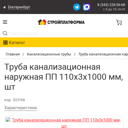
8 (343) 228-56-68
Екатеринбург
с 8 до 18, пн-пт
Акции
Каталог
Расчет доставки
Главная
/
Канализационные трубы
/
Труба канализационная нар
Организациям
Труба канализационная
Опыт поставок
наружная ПП 110х3х1000 мм,
шт
Статьи
Контакты
код:
023768
Характеристики
Оплата и Доставка
Возврат товара