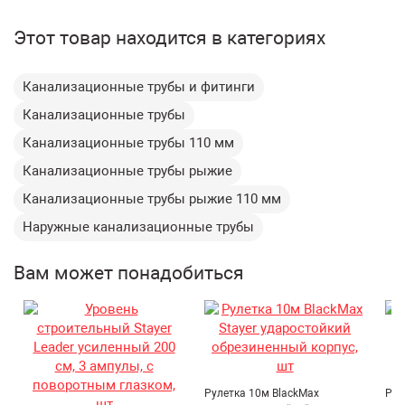
магазине СтройПлатформа.
Бренд:
Мультибренд
Этот товар находится в категориях
Полипропиленовые трубы с раструбом применяются при
Вес:
1.1 кг
монтаже безнапорной наружной (подземной)
Наружная
канализации и стоковых технологических трубопроводов
Назначение:
Канализационные трубы и фитинги
в частном и промышленном строительстве с
канализация
температурой постоянных стоков от +2 °до +70°C и
Канализационные трубы
Длина:
1000 мм
кратковременных (в течение 5 минут) стоков с
Канализационные трубы 110 мм
температурой до +95°С.
Цвет:
Оранжевый
Канализационные трубы рыжие
В комплект трубы входит резиновое уплотнительное
Диаметр:
110 мм
кольцо.
Канализационные трубы рыжие 110 мм
Материал:
Полипропилен
Наружные канализационные трубы
Тип соединения:
Раструбное
Труба
Вам может понадобиться
Тип товара:
канализационная
Рулетка 10м BlackMax
Рул