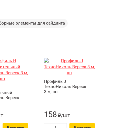
борные элементы для сайдинга
Профиль J
ТехноНиколь Вереск
3 м, шт
льный
ль Вереск
158
т
шт
₽/
В корзину
В корзину