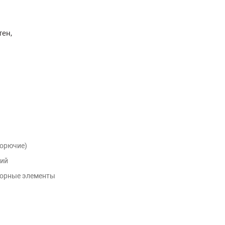
тен,
горючие)
ний
борные элементы