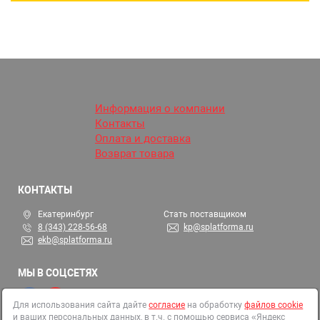
Информация о компании
Контакты
Оплата и доставка
Возврат товара
КОНТАКТЫ
Екатеринбург
Стать поставщиком
8 (343) 228-56-68
kp@splatforma.ru
ekb@splatforma.ru
МЫ В СОЦСЕТЯХ
Для использования сайта дайте
согласие
на обработку
файлов cookie
и ваших персональных данных, в т.ч. с помощью сервиса «Яндекс