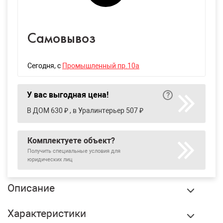
Самовывоз
Сегодня
, с
Промышленный пр.10а
У вас выгодная цена!
В ДОМ 630 ₽ , в Уралинтерьер 507 ₽
Комплектуете объект?
Получить специальные условия для
юридических лиц
Описание
Софит ТехноНиколь частично перфорированный Жасмин
Характеристики
3 м, шт купить в Екатеринбурге по оптовой цене в