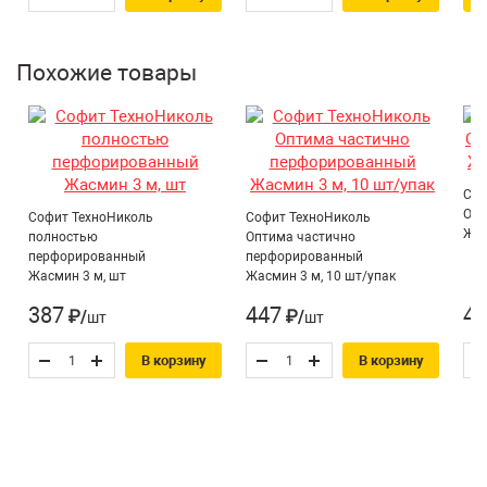
Г2
Группа горючести:
(умеренногорючие)
Похожие товары
Тип:
Софит
Область применения* :
Кровля, Фасад
Сайдинг и доборные
Тип товара:
элементы
Соф
Опт
Перфорация:
Частичная
Софит ТехноНиколь
Софит ТехноНиколь
Жас
полностью
Оптима частично
перфорированный
перфорированный
Жасмин 3 м, шт
Жасмин 3 м, 10 шт/упак
387
447
43
₽/шт
₽/шт
В корзину
В корзину