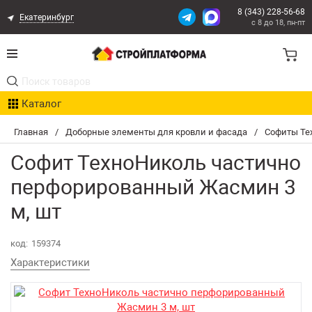
8 (343) 228-56-68
Екатеринбург
с 8 до 18, пн-пт
Акции
Каталог
Расчет доставки
Главная
/
Доборные элементы для кровли и фасада
/
Софиты Т
Организациям
Софит ТехноНиколь частично
Опыт поставок
перфорированный Жасмин 3
м, шт
Статьи
Контакты
код:
159374
Характеристики
Оплата и Доставка
Возврат товара