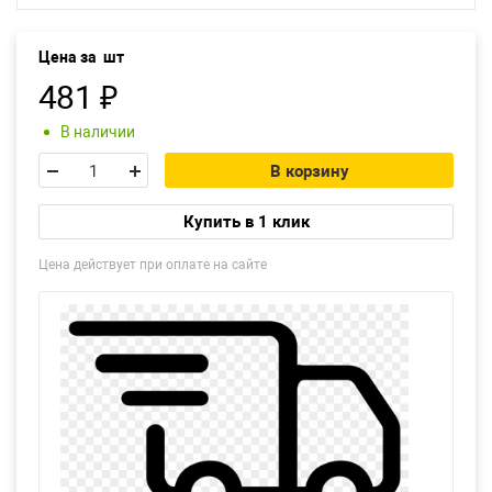
Екатеринбург
Цена за
шт
481
₽
В наличии
В корзину
Купить в 1 клик
Цена действует при оплате на сайте