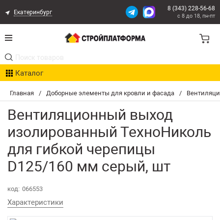
8 (343) 228-56-68
Екатеринбург
с 8 до 18, пн-пт
Акции
Каталог
Расчет доставки
Главная
/
Доборные элементы для кровли и фасада
/
Вентиляци
Организациям
Вентиляционный выход
Опыт поставок
изолированный ТехноНиколь
для гибкой черепицы
Статьи
D125/160 мм серый, шт
Контакты
код:
066553
Оплата и Доставка
Характеристики