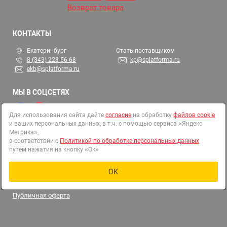
Возврат товара
КОНТАКТЫ
Екатеринбург
Стать поставщиком
8 (343) 228-56-68
kp@splatforma.ru
ekb@splatforma.ru
МЫ В СОЦСЕТЯХ
Для использования сайта дайте
согласие
на обработку
файлов cookie
и ваших персональных данных, в т.ч. с помощью сервиса «Яндекс
© 2002-2026 СтройПлатформа
Метрика»,
ОГРН 1146679000313
в соответствии с
Политикой по обработке персональных данных
путем нажатия на кнопку «Ок»
Все права защищены
Политика в отношении обработки персональных данных
Правила использования файлов cookies
ОК
Согласие на обработку файлов cookie и иных персональных
данных
Публичная оферта