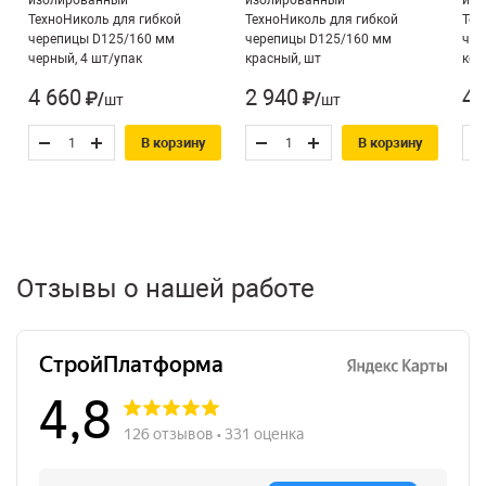
изолированный
изолированный
изо
ТехноНиколь для гибкой
ТехноНиколь для гибкой
Тех
черепицы D125/160 мм
черепицы D125/160 мм
чер
черный, 4 шт/упак
красный, шт
кор
4 660
2 940
4 
₽/шт
₽/шт
В корзину
В корзину
Отзывы о нашей работе