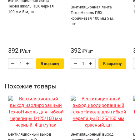
Вентиляционная лента
Вен
Преимущества:
ТехноНиколь ПВХ черная
Тех
Вентиляционная лента
Область применения* :
Гибкая черепица
Высокая воздухопроводимость;
100 мм 5 м, шт
100
ТехноНиколь ПВХ
Назначение*:
Диапазон рабочих температур от -50°С до +90°С;
коричневая 100 мм 5 м,
Для воздухообмена
шт
Стойкость к выцветанию;
Вентиляция
Тип товара:
Легкость и простота в монтаже.
кровельная
392
392
39
₽/шт
₽/шт
В корзину
В корзину
Похожие товары
Вентиляционный выход
Вентиляционный выход
Вен