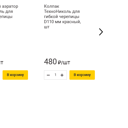
 аэратор
Колпак
Шпатель
ль для
ТехноНиколь для
прямой,
репицы
гибкой черепицы
РемоКол
D110 мм красный,
шт
480
68
т
шт
₽/
₽/
В корзину
В корзину