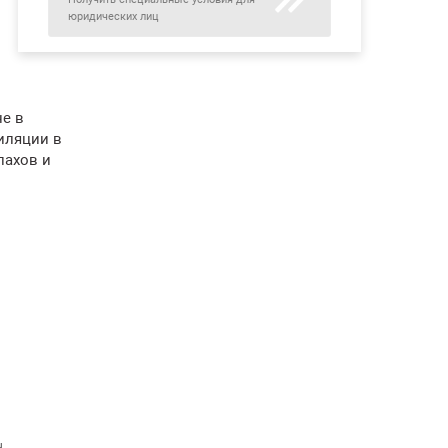
юридических лиц
не в
иляции в
пахов и
н