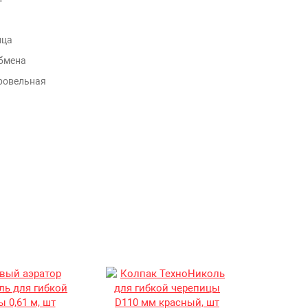
ица
бмена
ровельная