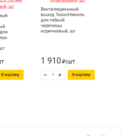
Вентиляционный
выход ТехноНиколь
ный
для гибкой
черепицы
ый
коричневый, шт
для
ицы
шт
1 910
шт
шт
₽/
В корзину
В корзину