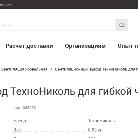
кансии
Расчет доставки
Организациям
Опыт п
Вентиляция кровельная
/
Вентиляционный выход ТехноНиколь для г
д ТехноНиколь для гибкой 
код:
045088
Бренд:
ТехноНиколь
Вес:
0.83 кг