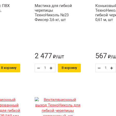
с ПВХ
Мастика для гибкой
Коньковый
,
черепицы
ТехноНико
ТехноНиколь №23
гибкой че
Фиксер 3,6 кг, шт
0,61 м, шт
2 477
567
шт
ш
₽/
₽/
В корзину
В корзину