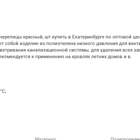
ерепицы красный, шт купить в Екатеринбурге по оптовой це
т собой изделие из полиэтилена низкого давления для вент
ветривания канализационной системы, для удаления всех за
екомендуется к применению на кровлях летних домов и в
°С;
Материал:
Полипропиле