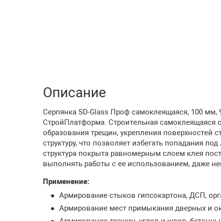
Описание
Серпянка SD-Glass Проф самоклеящаяся, 100 мм, 9
СтройПлатформа. Строительная самоклеящаяся с
образования трещин, укрепления поверхностей ст
структуру, что позволяет избегать попадания под
структура покрыта равномерным слоем клея пост
выполнять работы с ее использованием, даже н
Применение:
Армирование стыков гипсокартона, ДСП, орг
Армирование мест примыкания дверных и ок
Армирование трещин, углов и швов, бетонны