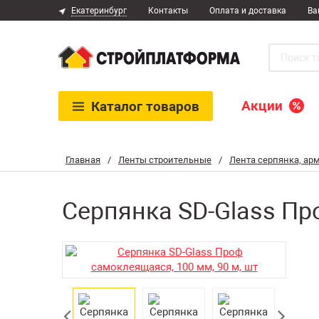
Екатеринбург
Контакты
Оплата и доставка
Ва
Акции
Каталог
товаров
Главная
/
Ленты строительные
/
Лента серпянка, а
Серпянка SD-Glass Пр