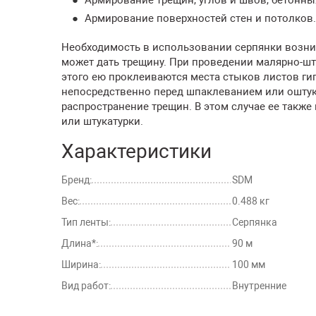
Армирование поверхностей стен и потолков.
Необходимость в использовании серпянки возника
может дать трещину. При проведении малярно-шт
этого ею проклеиваются места стыков листов ги
непосредственно перед шпаклеванием или оштука
распространение трещин. В этом случае ее такж
или штукатурки.
Характеристики
Бренд:
SDM
Вес:
0.488 кг
Тип ленты:
Серпянка
Длина*:
90 м
Ширина:
100 мм
Вид работ:
Внутренние