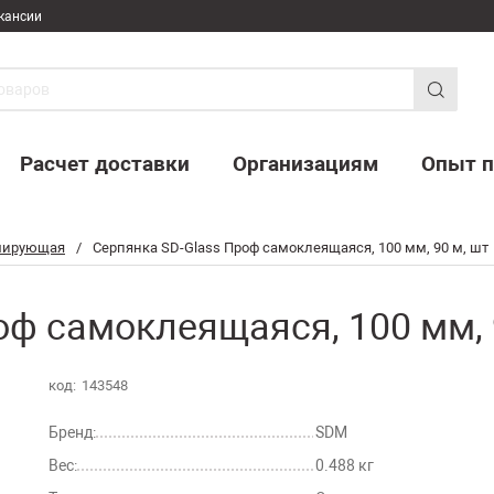
кансии
Расчет доставки
Организациям
Опыт п
рмирующая
/
Серпянка SD-Glass Проф самоклеящаяся, 100 мм, 90 м, шт
оф самоклеящаяся, 100 мм, 
код:
143548
Бренд:
SDM
Вес:
0.488 кг