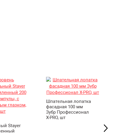
Шпательная лопатка
фасадная 100 мм
Пленка 
Зубр Профессионал
укрывна
X-PRO, шт
малярно
Unibob, 
ый Stayer
м, шт
иленный