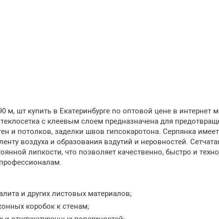
0 м, шт купить в Екатеринбурге по оптовой цене в интернет 
теклосетка с клеевым слоем предназначена для предотвращ
ен и потолков, заделки швов гипсокаротона. Серпянка имеет
 ленту воздуха и образования вздутий и неровностей. Сетчата
оянной липкости, что позволяет качественно, быстро и техн
епрофессионалам.
алита и других листовых материалов;
онных коробок к стенам;
х и отштукатуренных поверхностей;