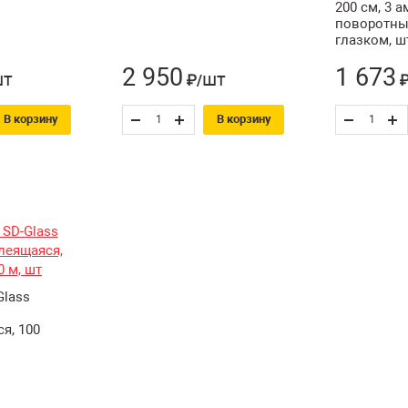
200 см, 3 а
поворотн
глазком, ш
2 950
1 673
шт
шт
₽/
₽
В корзину
В корзину
Glass
я, 100