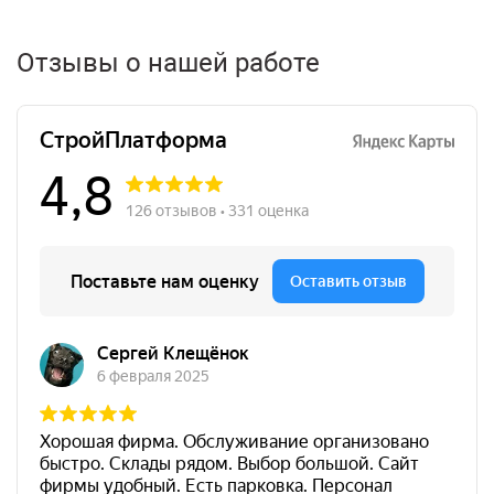
утеплитель и служит декоративной отделкой. Такой
фасад не только уменьшает теплопотери, но и придает
вашему дому уникальный и современный вид.
Отзывы о нашей работе
Как правильно утеплить штукатурный фасад?
Процесс утепления штукатурным фасадом состоит из
нескольких этапов, включающих клеевые и штукатурные
составы, щелочестойкую сетку и фасадные дюбели.
Сначала на подготовленную поверхность клеятся
теплоизоляционные плиты ЭКОВЕР, такие как
ЭКОФАСАД ОПТИМА или ФАСАД-ДЕКОР. Убедитесь, что
темная полоска на плитах обращена к стене. После
высыхания клея плиты фиксируются дюбелями. Затем
наносится защитный слой с армирующей сеткой, и в
завершение – декоративный штукатурный слой, который
можно колеровать или окрашивать фасадной краской.