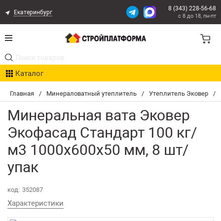
8 (343) 228-56-68
Екатеринбург
с 8 до 18, пн-пт
Акции
Каталог
Расчет доставки
Главная
/
Минераловатный утеплитель
/
Утеплитель Эковер
/
Организациям
Минеральная вата Эковер
Опыт поставок
Экофасад Стандарт 100 кг/
м3 1000х600х50 мм, 8 шт/
Статьи
упак
Контакты
код:
352087
Оплата и Доставка
Характеристики
Возврат товара