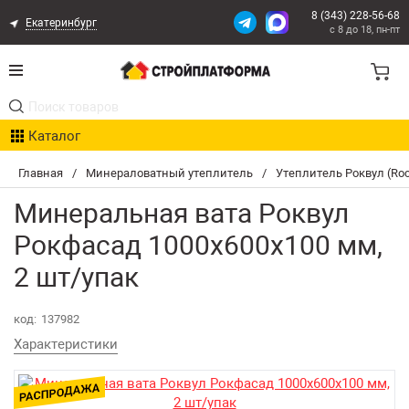
8 (343) 228-56-68
Екатеринбург
с 8 до 18, пн-пт
Акции
Каталог
Расчет доставки
Главная
/
Минераловатный утеплитель
/
Утеплитель Роквул (Ro
Организациям
Минеральная вата Роквул
Опыт поставок
Рокфасад 1000х600х100 мм,
2 шт/упак
Статьи
Контакты
код:
137982
Характеристики
Оплата и Доставка
Возврат товара