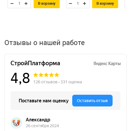
В корзину
В корзину
Неровности на поверхности стен необходимо
выровнять.
Плиты монтируются с перевязкой стыков,
предварительно втирая небольшое количество
клея в поверхность плиты для лучшего сцепления.
Клей должен высохнуть не менее 3 суток перед
механическим креплением тарельчатыми анкерами
Отзывы о нашей работе
(по 6 штук на 1 м²).
Для дополнительного армирования используйте
специальные профили в частях здания под
нагрузкой.
Армирующий раствор наносится с последующим
втапливанием стекловолоконной сетки. Толщина
защитно-декоративных слоёв должна составлять
не менее 6 мм.
Декоративная штукатурка наносится после
высыхания основного слоя, её следует защищать
от дождя и солнца.
Роквул Рокфасад — это надежное решение для создания
комфортного и долговечного фасада вашего здания.