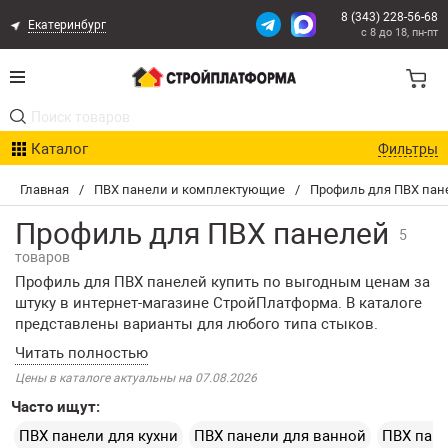
8 (343) 228-56-68
Екатеринбург
с 8 до 18, пн-пт
Акции
Каталог
Фильтры
Расчет доставки
Главная
/
ПВХ панели и комплектующие
/
Профиль для ПВХ пан
Организациям
Профиль для ПВХ панелей
5
Опыт поставок
товаров
Профиль для ПВХ панелей купить по выгодным ценам за
Статьи
штуку в интернет-магазине СтройПлатформа. В каталоге
представлены варианты для любого типа стыков.
Доступна экспресс-доставка по Екатеринбургу или
Контакты
самовывоз со склада. Продажа осуществляется оптом и
Цены в каталоге актуальны на 07.08.2026
в розницу в согласованные сроки.
Оплата и Доставка
Часто ищут:
ПВХ панели для кухни
ПВХ панели для ванной
ПВХ пане
Возврат товара