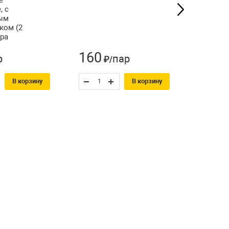
, с
ым
ком (2
ара
160
65
р
пар
₽/
₽/
В корзину
В корзину