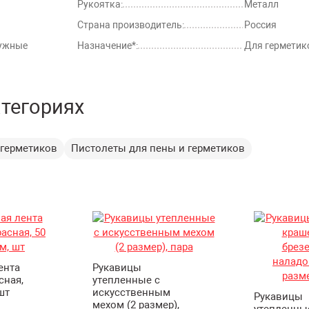
Рукоятка:
Металл
Страна производитель:
Россия
ружные
Назначение*:
Для герметик
атегориях
 герметиков
Пистолеты для пены и герметиков
ента
Рукавицы
сная,
утепленные с
шт
искусственным
Рукавицы
мехом (2 размер),
утепленны