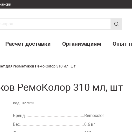
кансии
Расчет доставки
Организациям
Опыт п
ет для герметиков РемоКолор 310 мл, шт
ков РемоКолор 310 мл, шт
код:
027523
Бренд:
Remocolor
Вес:
0.6 кг