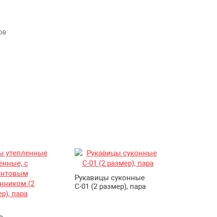
ов
Рукавицы суконные
Респира
С-01 (2 размер), пара
РемоКол
е