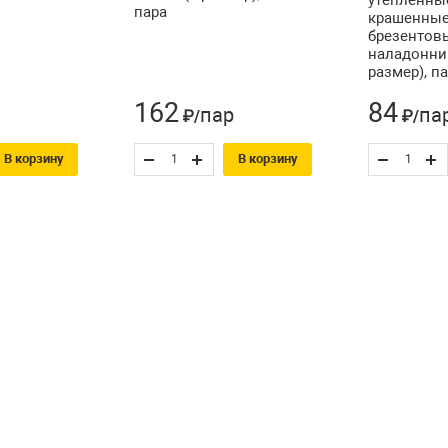
пара
крашенные
брезентов
наладонни
размер), п
162
84
пар
па
₽/
₽/
В корзину
В корзину