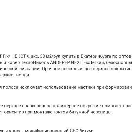
ix/ НЕКСТ Фикс, 33 м2/рул купить в Екатеринбурге по оптов
ый ковер ТехноНиколь ANDEREP NEXT FixЛегкий, безосновн
ической фиксации. Прочное нескользящее верхнее покрытие
ержне гвоздя.
я полоса исключает использование мастики при формирова
ее верхнее сверхпрочное полимерное покрытие помогает пра
ет ориентир при монтаже гонтов битумной черепицы.
ктуры ковра –модифицированный СБС битум;