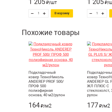
1 205
1 205
шт
₽/
₽/
ANDEREP FIX до 29.0
Инструкция по монтажу подкладочного ков
В корзину
Похожие товары
Подкладочный
Подкладочны
ковер ТехноНиколь
ковер ТехноН
ANDEREP PROF 500/
ANDEREP GL P
ПРОФ 500
ЖЛ ПЛЮС С
полиэфирная
стеклохолст, 
основа, 40 м2/рулон
рулон
164
177
м2
м2
₽/
₽/