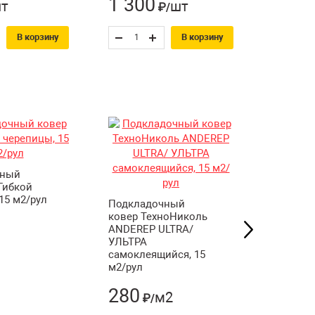
1 300
875
т
шт
₽/
₽
В корзину
В корзину
чный
Гибкой
15 м2/рул
Подкладочный
Подкла
ковер ТехноНиколь
ковер Т
ANDEREP ULTRA/
ANDEREP
УЛЬТРА
НЕКСТ 
самоклеящийся, 15
самокле
м2/рул
м2/рул
280
210
м2
₽/
₽