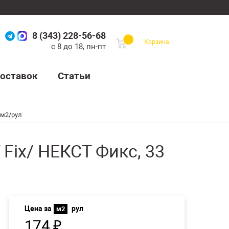
8 (343) 228-56-68
Корзина
с 8 до 18, пн-пт
оставок
Статьи
 м2/рул
ix/ НЕКСТ Фикс, 33
Цена за
рул
м2
174
₽