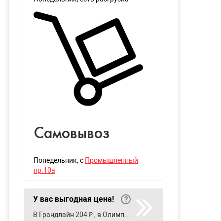
Самовывоз
Понедельник
, с
Промышленный
пр.10а
У вас выгодная цена!
В Грандлайн 204 ₽ , в Олимпия 185 ₽ , в Строительный двор 181 ₽