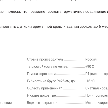
ся полосы, что позволяет создать герметичное соединение 
полнять функции временной кровли здания сроком до 6 мес
ико-механические характеристики:
Ед.
Критерий
Значение
Метод ис
изм.
Страна производитель:
Россия
кг
±0,1
0,7
ГОСТ EN 184
Теплостойкость не менее:
+90 С
*C
не выше
-15
ГОСТ EN 11
Группа горючести:
Г4 (сильного
авлении 60
ГОСТ EN 19
Гибкость на брусе R=25мм, до:
-15 °С
-
-
абсолютная
метод А
Область применения* :
Скатная кров
*C
не менее
90
ГОСТ EN 11
Нижнее покрытие:
Полипропиле
ечном
ГОСТ 31899-
%
±5
20/20
епление
Верхнее покрытие:
Металлизиров
(EN 12311-1