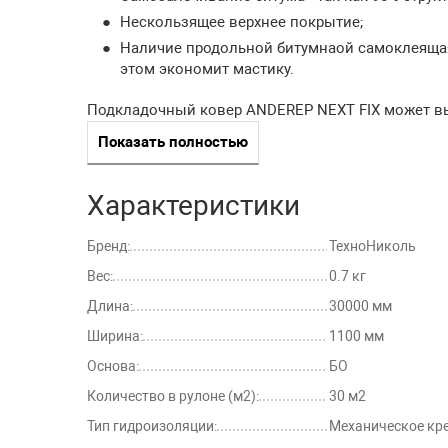
Нескользящее верхнее покрытие;
Наличие продольной битумнаой самоклеящая
этом экономит мастику.
Подкладочный ковер ANDEREP NEXT FIX может вы
Показать полностью
Основные физ
Характеристики
Наименование показателя
Бренд:
ТехноНиколь
Масса 1 м2
Вес:
0.7 кг
Температура гибкости на брусе R=15 мм
Длина:
30000 мм
Водонепроницаемость в течение 24 часов при д
Ширина:
1100 мм
кПа
Основа:
БО
Теплостойкость
Количество в рулоне (м2):
30 м2
Относительное удлинение в продольном/попер
Тип гидроизоляции:
Механическое кр
направлениях