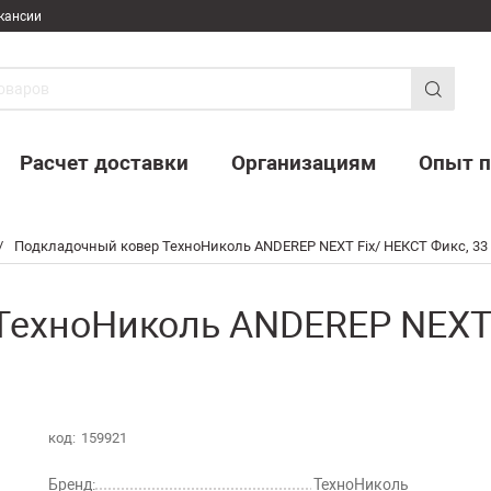
кансии
Расчет доставки
Организациям
Опыт п
/
Подкладочный ковер ТехноНиколь ANDEREP NEXT Fix/ НЕКСТ Фикс, 33
ехноНиколь ANDEREP NEXT F
код:
159921
Бренд:
ТехноНиколь