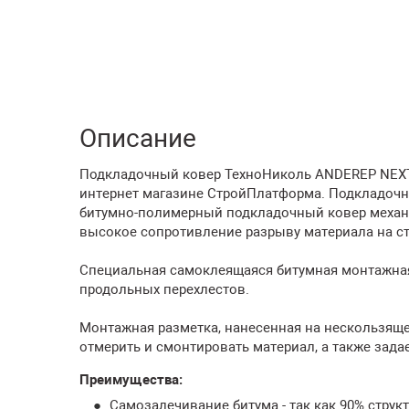
Описание
Подкладочный ковер ТехноНиколь ANDEREP NEXT F
интернет магазине СтройПлатформа. Подкладочн
битумно-полимерный подкладочный ковер механ
высокое сопротивление разрыву материала на ст
Специальная самоклеящаяся битумная монтажна
продольных перехлестов.
Монтажная разметка, нанесенная на нескользящ
отмерить и смонтировать материал, а также зада
Преимущества:
Самозалечивание битума - так как 90% стру