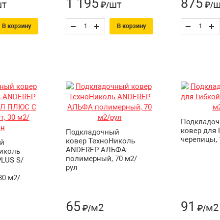
1 195
875
шт
шт
ш
₽/
₽/
1.30
ра для скатной кровли
В корзину
В корзину
Подкладо
ковер для 
Подкладочный
черепицы, 
ковер ТехноНиколь
й
ANDEREP АЛЬФА
иколь
полимерный, 70 м2/
LUS S/
рул
30 м2/
65
91
м2
м2
₽/
₽/