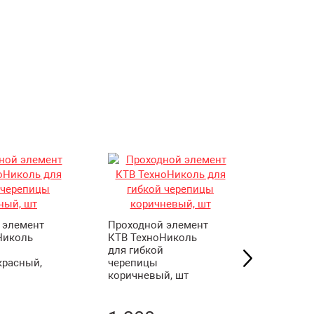
1-2011
:1999)
1-2011
:1999)
8-1-2011
8-1-2011
 элемент
Проходной элемент
Проходн
Николь
КТВ ТехноНиколь
КТВ Тех
для гибкой
для гиб
красный,
черепицы
черепиц
коричневый, шт
шт