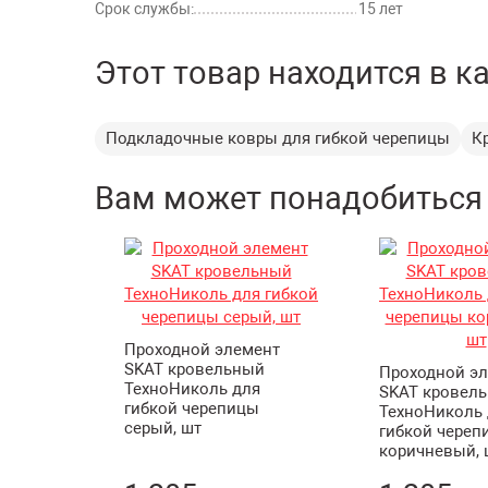
Срок службы:
15 лет
Разрывная сила в продольном/поперечном нап
Этот товар находится в к
Сопротивление раздиру стержнем гвоздя в про
поперечном направлении
Тип защитного покрытия: низ верх
Подкладочные ковры для гибкой черепицы
К
Ге
Вам может понадобиться
Длина
Ширина
Проходной элемент
Добровольная
Добровольная
SKAT кровельный
Проходной э
сертификация продукции
сертификация продук
ТехноНиколь для
SKAT кровел
гибкой черепицы
ТехноНиколь 
серый, шт
гибкой череп
коричневый, 
Пожарная Декларация
подкладочные ковры
Пожарная деклара