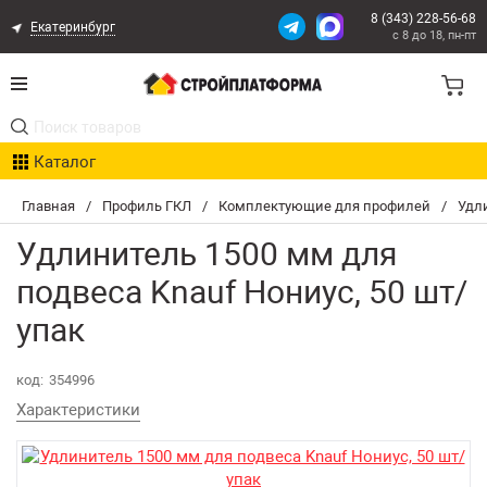
8 (343) 228-56-68
Екатеринбург
с 8 до 18, пн-пт
Акции
Каталог
Расчет доставки
Главная
/
Профиль ГКЛ
/
Комплектующие для профилей
/
Удли
Организациям
Удлинитель 1500 мм для
Опыт поставок
подвеса Knauf Нониус, 50 шт/
упак
Статьи
Контакты
код:
354996
Характеристики
Оплата и Доставка
Возврат товара