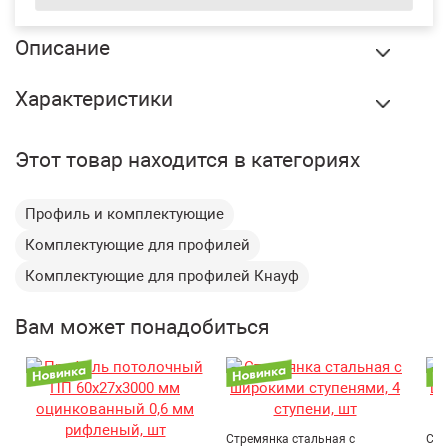
Описание
Удлинитель 1500 мм для подвеса Knauf Нониус, 50 шт/
Характеристики
упак купить в Екатеринбурге по оптовой цене в интернет
магазине СтройПлатформа.
Бренд:
Knauf
Этот товар находится в категориях
Элемент предназначен для удлинения Нониус подвеса и
Вес:
0.246 кг
позволяет наращивать высоту межпотолочного
Тип комплектующих:
Удлинитель
пространства.
Профиль и комплектующие
Крепление осуществляется с помощью Нониус
Длина:
1500 мм
соединителя и Нониус-шплинта (фиксатора).
Комплектующие для профилей
Ширина:
12,2 мм
Комплектующие для профилей Кнауф
Материал:
Металл
Страна производитель:
Россия
Вам может понадобиться
Толщина металла:
0,9 мм
Стремянка стальная с
Стр