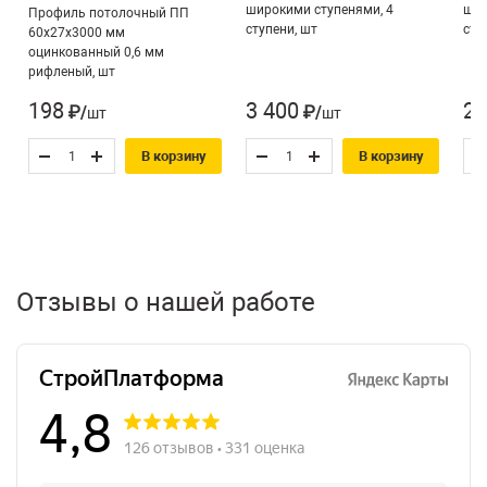
широкими ступенями, 4
шир
Профиль потолочный ПП
ступени, шт
сту
60х27х3000 мм
оцинкованный 0,6 мм
рифленый, шт
198
3 400
2 
₽/шт
₽/шт
В корзину
В корзину
Отзывы о нашей работе