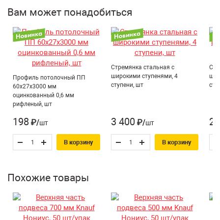
Количество в упаковке (штук):
50 шт
Вам может понадобиться
Возможность наращивания подвеса за счет применения
Материал:
Оцинкованная сталь
Нониус-удлинителя и Нониус-соединителя до любого
размера.
Страна производитель:
Россия
Толщина металла:
0,9 мм
Стремянка стальная с
Стр
широкими ступенями, 4
шир
Профиль потолочный ПП
ступени, шт
сту
60х27х3000 мм
оцинкованный 0,6 мм
рифленый, шт
198
3 400
2 
₽/шт
₽/шт
В корзину
В корзину
Похожие товары