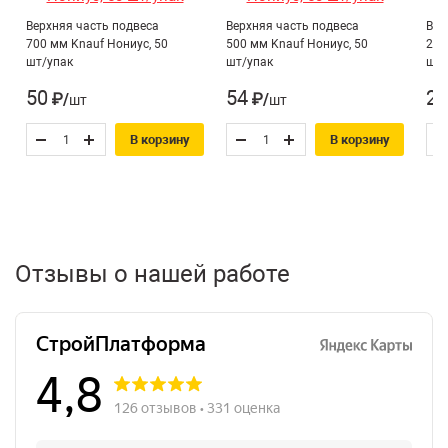
Верхняя часть подвеса
Верхняя часть подвеса
Вер
700 мм Knauf Нониус, 50
500 мм Knauf Нониус, 50
200
шт/упак
шт/упак
шт/
50
54
23
₽/шт
₽/шт
В корзину
В корзину
Отзывы о нашей работе