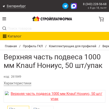
8 (343) 228-56-68
Екатеринбург
с 8 до 18, пн-пт
Акции
Каталог
Расчет доставки
Главная
/
Профиль ГКЛ
/
Комплектующие для профилей
/
Верх
Организациям
Верхняя часть подвеса 1000
Опыт поставок
мм Knauf Нониус, 50 шт/упак
Статьи
код:
261849
Характеристики
Контакты
Оплата и Доставка
Возврат товара