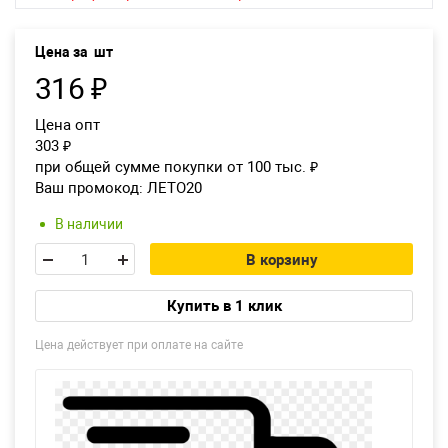
Возврат товара
Цена за
шт
Екатеринбург
316
₽
Цена опт
303
₽
при общей сумме покупки от 100 тыс.
₽
Ваш промокод:
ЛЕТО20
В наличии
В корзину
Купить в 1 клик
Цена действует при оплате на сайте