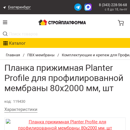
8 (343) 228-56-68
Екатеринбург
с 8 до 18, пн-пт
Акции
Каталог
Расчет доставки
Главная
/
ПВХ мембраны
/
Комплектующие и крепеж для Профи
Организациям
Планка прижимная Planter
Опыт поставок
Profile для профилированной
мембраны 80х2000 мм, шт
Статьи
код:
119430
Контакты
Характеристики
Оплата и Доставка