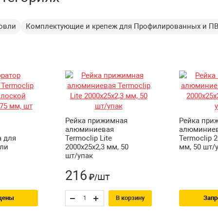
ровли
Комплектующие и крепеж для Профилированных и П
Рейка прижимная
Рейка при
алюминиевая
алюминие
a для
Termoclip Lite
Termoclip 
вли
2000х25х2,3 мм, 50
мм, 50 шт/
шт/упак
216
шт
₽/
цены
Запр
В корзину