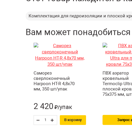
Комплектация для гидроизоляции и плоской к
Вам может понадобиться
Саморез
ПВХ аэратор
сверлоконечный
кровельный
Harpoon HT-R 4,8х70
Termoclip Ultr
мм, 350 шт/упак
плоской кро
75х375 мм, шт
2 420
упак
₽/
Запрос 
В корзину