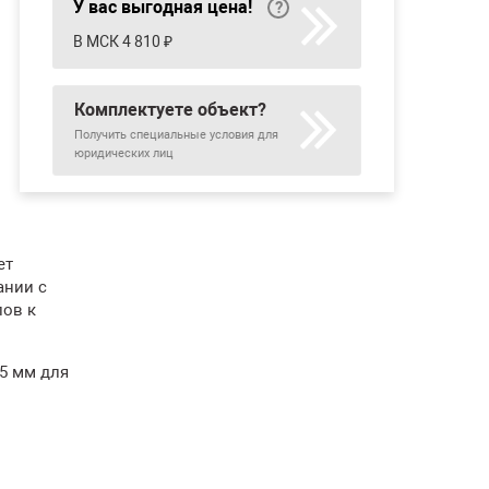
У вас выгодная цена!
В МСК 4 810 ₽
Комплектуете объект?
Получить специальные условия для
юридических лиц
ет
ании с
лов к
5 мм для