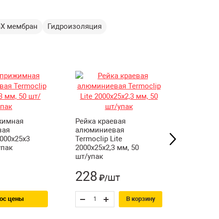
ВХ мембран
Гидроизоляция
жимная
Рейка краевая
Рейка к
вая
алюминиевая
алюмин
2000х25х3
Termoclip Lite
Termocli
упак
2000х25х2,3 мм, 50
2000х30,
шт/упак
шт/упак
228
шт
₽/
ос цены
З
В корзину