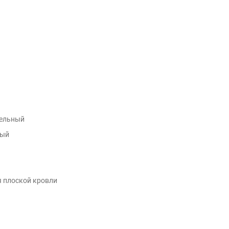
вельный
ный
 плоской кровли