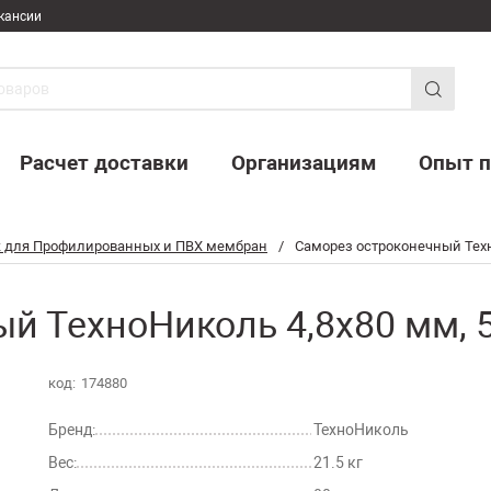
кансии
Расчет доставки
Организациям
Опыт п
 для Профилированных и ПВХ мембран
/
Саморез остроконечный Техн
й ТехноНиколь 4,8х80 мм, 
код:
174880
Бренд:
ТехноНиколь
Вес:
21.5 кг