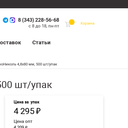
8 (343) 228-56-68
Корзина
с 8 до 18, пн-пт
оставок
Статьи
оНиколь 4,8х80 мм, 500 шт/упак
500 шт/упак
Цена за
упак
4 295
₽
Цена опт
4 209
₽