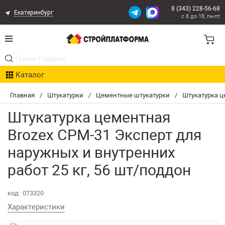
8 (343) 228-56-68
Екатеринбург
с 8 до 18, пн-пт
Акции
Каталог
Расчет доставки
Главная
/
Штукатурки
/
Цементные штукатурки
/
Штукатурка ц
Организациям
Штукатурка цементная
Опыт поставок
Brozex СРМ-31 Эксперт для
наружных и внутренних
Статьи
работ 25 кг, 56 шт/поддон
Контакты
код:
073320
Оплата и Доставка
Характеристики