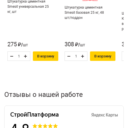
Штукатурка цементная
Прочность на сжатие, МПа:
10 МПа
Smesit универсальная 25
Штукатурка цементная
кг, шт
Марка по морозостойкости:
F35
Smesit базовая 25 кг, 48
Шту
шт/поддон
КРЕ
вну
раб
275
308
33
₽/шт
₽/шт
В корзину
В корзину
Отзывы о нашей работе