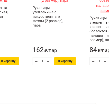
ента
Рукавицы
сная,
утепленные с
шт
искусственным
Рукавицы
мехом (2 размер),
утепленны
пара
крашенные
брезентов
наладонни
размер), п
162
84
пар
па
₽/
₽/
В корзину
В корзину