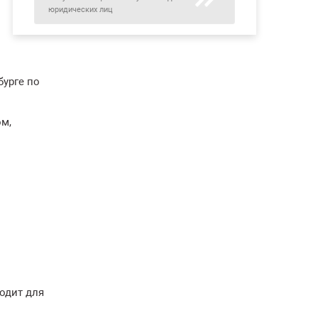
юридических лиц
бурге по
м,
одит для