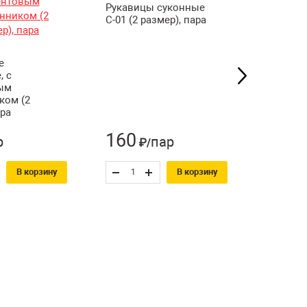
Рукавицы суконные
Респира
С-01 (2 размер), пара
РемоКол
е
, с
ым
ком (2
ара
160
65
р
пар
₽/
₽/
В корзину
В корзину