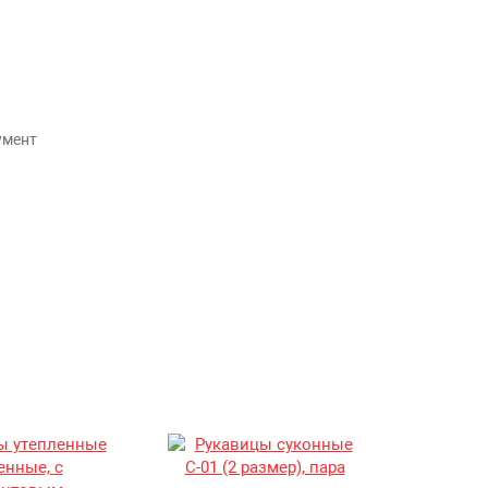
умент