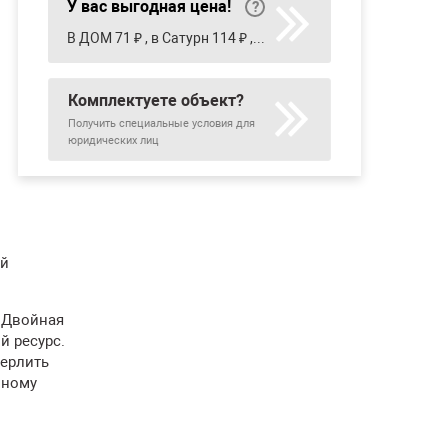
У вас выгодная цена!
В ДОМ 71 ₽ , в Сатурн 114 ₽ , в Строительный двор 124 ₽
Комплектуете объект?
Получить специальные условия для
юридических лиц
ой
 Двойная
й ресурс.
верлить
вному