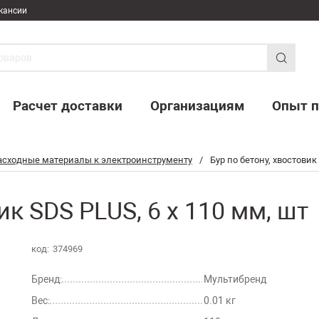
кансии
Расчет доставки
Организациям
Опыт п
расходные материалы к электроинструменту
/
Бур по бетону, хвостовик
ик SDS PLUS, 6 х 110 мм, шт
код:
374969
Бренд:
Мультибренд
Вес:
0.01 кг