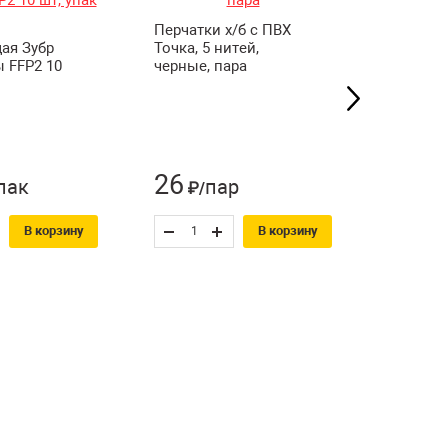
Перчатки х/б с ПВХ
Перчатк
ая Зубр
Точка, 5 нитей,
Точка, 5
 FFP2 10
черные, пара
белые, 
26
26
пак
пар
₽/
₽/
В корзину
В корзину