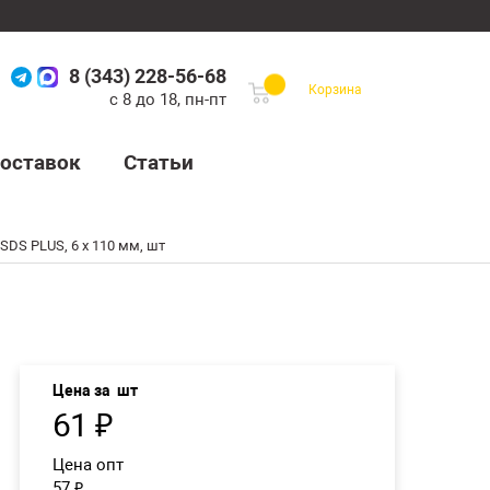
8 (343) 228-56-68
Корзина
с 8 до 18, пн-пт
оставок
Статьи
 SDS PLUS, 6 х 110 мм, шт
Цена за
шт
61
₽
Цена опт
57
₽