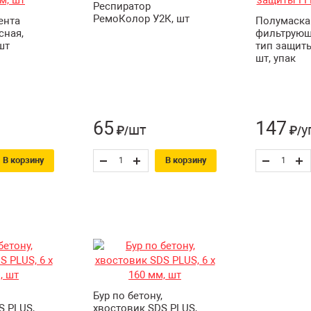
Респиратор
РемоКолор У2К, шт
ента
Полумаска
сная,
фильтрующ
шт
тип защиты
шт, упак
65
147
шт
у
₽/
₽/
В корзину
В корзину
Бур по бетону,
S PLUS,
хвостовик SDS PLUS,