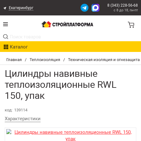
8 (343) 228-56-68
Екатеринбург
с 8 до 18, пн-пт
Акции
Каталог
Расчет доставки
Главная
/
Теплоизоляция
/
Техническая изоляция и огнезащита
Организациям
Цилиндры навивные
Опыт поставок
теплоизоляционные RWL
150, упак
Статьи
Контакты
код:
139114
Характеристики
Оплата и Доставка
Возврат товара