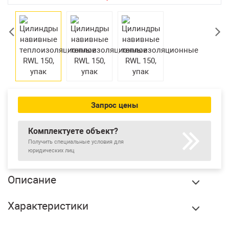
Екатеринбург
Запрос цены
Комплектуете объект?
Получить специальные условия для
юридических лиц
Описание
Цилиндры навивные теплоизоляционные RWL 150, упак
Характеристики
купить в Екатеринбурге по оптовой цене в интернет
магазине СтройПлатформа. Цилиндры навивные
Бренд:
Роквул