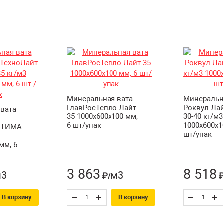
Минеральная вата
Минеральн
ГлавРосТепло Лайт
Роквул Лай
вата
35 1000х600х100 мм,
30-40 кг/м3
6 шт/упак
1000х600х1
ПТИМА
шт/упак
мм, 6
3 863
8 518
м3
м3
₽/
₽
В корзину
В корзину