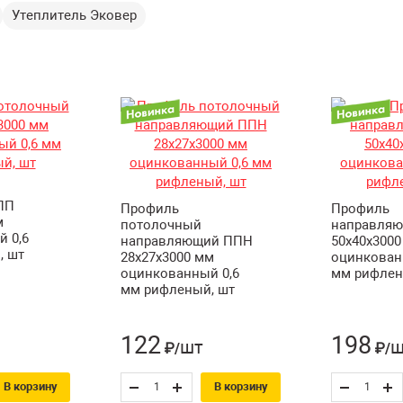
Утеплитель Эковер
ПП
Профиль
Профиль
м
потолочный
направля
 0,6
направляющий ППН
50х40х3000
, шт
28х27х3000 мм
оцинкован
оцинкованный 0,6
мм рифлен
мм рифленый, шт
122
198
шт
ш
₽/
₽/
В корзину
В корзину