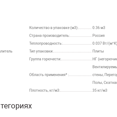
Количество в упаковке (м3):
0.36 м3
Страна производитель:
Россия
Теплопроводность:
0.037 Вт/(м°К
плитель
Тип упаковки:
Плиты
Группа горючести:
НГ (негорючи
Вентилируемы
Область применения* :
стены, Перего
Полы, Скатна
Плотность, кг/м3:
35 кг/м3
атегориях