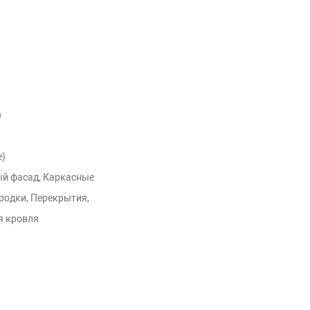
)
е)
й фасад, Каркасные
родки, Перекрытия,
я кровля