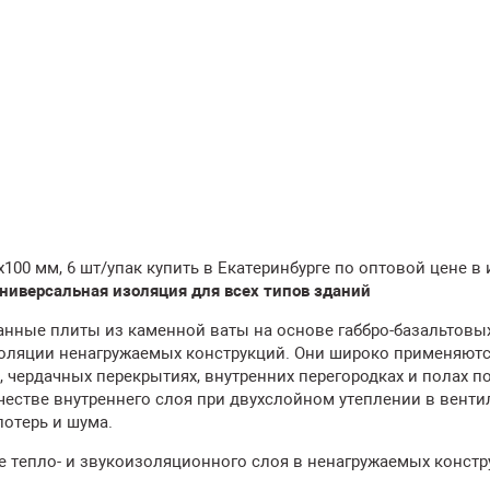
100 мм, 6 шт/упак купить в Екатеринбурге по оптовой цене в 
иверсальная изоляция для всех типов зданий
нные плиты из каменной ваты на основе габбро-базальтовых
золяции ненагружаемых конструкций. Они широко применяютс
, чердачных перекрытиях, внутренних перегородках и полах по
честве внутреннего слоя при двухслойном утеплении в вент
потерь и шума.
е тепло- и звукоизоляционного слоя в ненагружаемых констр