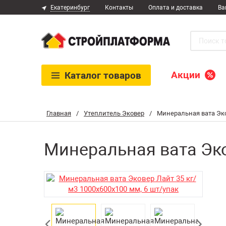
Екатеринбург
Контакты
Оплата и доставка
Ва
Акции
Каталог
товаров
Главная
/
Утеплитель Эковер
/
Минеральная вата Эко
Минеральная вата Эко