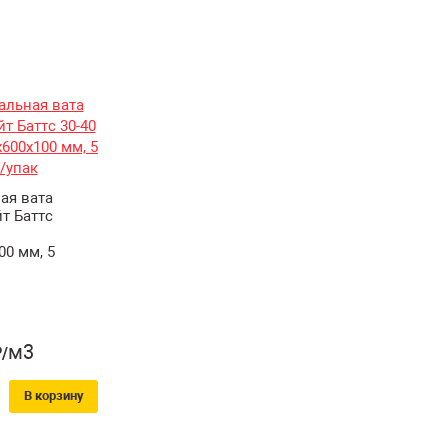
ая вата
т Баттс
00 мм, 5
м3
/
В корзину