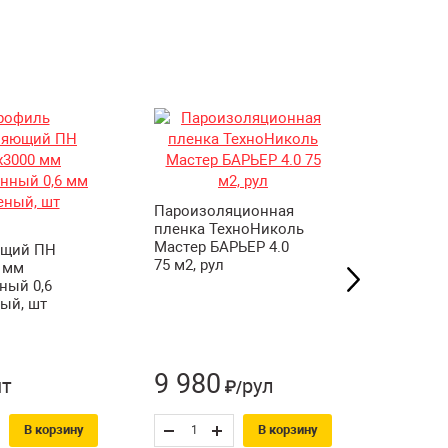
Пароизоляционная
Пароиз
пленка ТехноНиколь
пленка 
Мастер БАРЬЕР 4.0
Мастер 
ющий ПН
75 м2, рул
75 м2, р
 мм
ный 0,6
ый, шт
9 980
5 99
т
рул
₽/
В корзину
В корзину