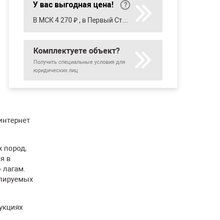
У вас выгодная цена!
В МСК 4 270 ₽ , в Первый Стройцентр 4 390 ₽ , в Петрович 4 247 ₽ , в Строительный двор 4 175 ₽
Комплектуете объект?
Получить специальные условия для
юридических лиц
интернет
 пород,
я в
 лагам.
илируемых
укциях