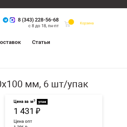
8 (343) 228-56-68
Корзина
с 8 до 18, пн-пт
оставок
Статьи
х100 мм, 6 шт/упак
3
Цена за
м
упак
1 431
₽
Цена опт