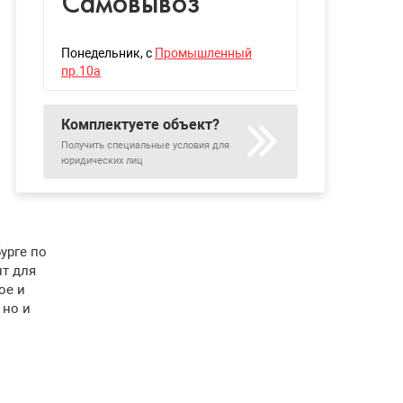
Самовывоз
Понедельник
, с
Промышленный
пр.10а
Комплектуете объект?
Получить специальные условия для
юридических лиц
урге по
т для
ое и
 но и