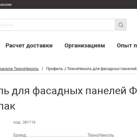
кансии
Расчет доставки
Организациям
Опыт п
панели ТехноНиколь
/
Профиль J ТехноНиколь для фасадных панелей 
ль для фасадных панелей 
пак
код:
381116
Бренд:
ТехноНиколь