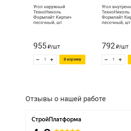
Угол наружный
Угол внутрен
ТехноНиколь
ТехноНиколь
Формлайт Кирпич
Формлайт Ки
песочный, шт
песочный, шт
955
792
шт
шт
₽/
₽/
В корзину
Отзывы о нашей работе