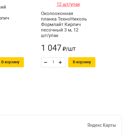
ний
Околооконная
рпич
планка ТехноНиколь
Формлайт Кирпич
песочный 3 м, 12
шт/упак
1 047
шт
₽/
В корзину
В корзину