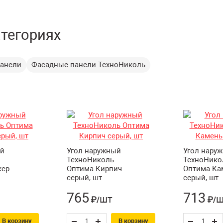
атегориях
анели
Фасадные панели ТехноНиколь
ый
Угол наружный
Угол нару
ТехноНиколь
ТехноНико
кер
Оптима Кирпич
Оптима Ка
серый, шт
серый, шт
765
713
шт
ш
₽/
₽/
В корзину
В корзину