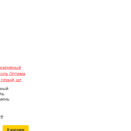
жный
ль
мень
т
В корзину