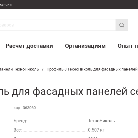
кансии
Расчет доставки
Организациям
Опыт п
панели ТехноНиколь
/
Профиль J ТехноНиколь для фасадных панелей 
ь для фасадных панелей се
код:
363060
Бренд:
ТехноНиколь
Вес:
0.507 кг