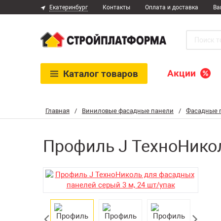
Екатеринбург
Контакты
Оплата и доставка
Ва
Акции
Каталог
товаров
Главная
/
Виниловые фасадные панели
/
Фасадные 
Профиль J ТехноНикол