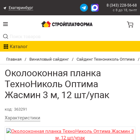
8 (343) 228-56-68
Екатеринбург
с 8 до 18, пн-пт
Акции
Каталог
Расчет доставки
Главная
/
Виниловый сайдинг
/
Сайдинг Технониколь Оптима
/
Организациям
Околооконная планка
Опыт поставок
ТехноНиколь Оптима
Жасмин 3 м, 12 шт/упак
Статьи
Контакты
код:
363291
Характеристики
Оплата и Доставка
Возврат товара