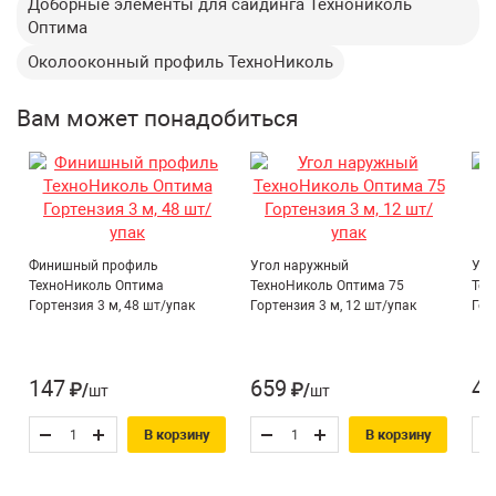
Доборные элементы для сайдинга Технониколь
не подвержен коррозии;
Длина:
3000 мм
Оптима
легко чистить, не требует специального ухода;
Ширина:
160 мм
Околооконный профиль ТехноНиколь
быстрый монтаж;
Вид сайдинга:
Доборный элемент
легкий вес;
Вам может понадобиться
Цвет:
Жасмин
эстетическая привлекательность.
Двухстороннее покрытие:
Да
Коллекция:
Оптима
Материал:
ПВХ
Срок службы:
30 лет
Финишный профиль
Угол наружный
Уго
Страна производитель:
Россия
ТехноНиколь Оптима
ТехноНиколь Оптима 75
Тех
Гортензия 3 м, 48 шт/упак
Гортензия 3 м, 12 шт/упак
Гор
Г2
Группа горючести:
(умеренногорючие)
Околооконный
147
659
43
₽/шт
₽/шт
Тип:
профиль
В корзину
В корзину
Сайдинг и доборные
Тип товара:
элементы