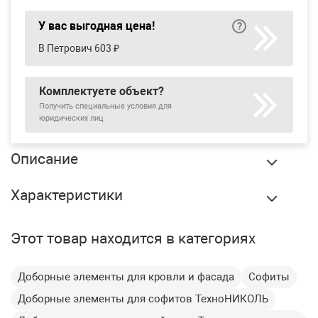
У вас выгодная цена!
В Петрович 603 ₽
Комплектуете объект?
Получить специальные условия для
юридических лиц
Описание
Околооконная планка ТехноНиколь Оптима Жасмин 3 м,
Характеристики
12 шт/упак купить в Екатеринбурге по оптовой цене в
интернет магазине СтройПлатформа. Околооконная
Бренд:
ТехноНиколь
планка применяется для отделки оконного проема.
Этот товар находится в категориях
Закрывает проем и края панелей сайдинга,
Вес:
1.682 кг
смонтированных на стенах здания.
Оформление оконных
Назначение:
Доборные элементы для кровли и фасада
Софиты
Преимущества:
проемов
Доборные элементы для софитов ТехноНИКОЛЬ
экологичный материал;
Толщина:
0,9 мм