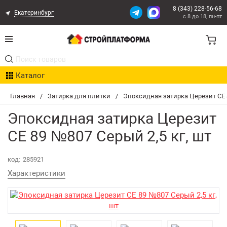
8 (343) 228-56-68
Екатеринбург
с 8 до 18, пн-пт
Акции
Каталог
Расчет доставки
Главная
/
Затирка для плитки
/
Эпоксидная затирка Церезит CE 8
Организациям
Эпоксидная затирка Церезит
Опыт поставок
CE 89 №807 Серый 2,5 кг, шт
Статьи
код:
285921
Характеристики
Контакты
Оплата и Доставка