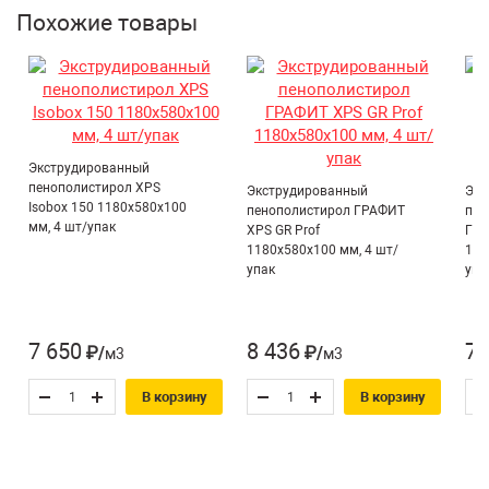
Обеспечивает высокую скорость монтажа, не
Похожие товары
требует специальных навыков
Экструдированный
пенополистирол XPS
Экструдированный
Экс
Isobox 150 1180х580х100
пенополистирол ГРАФИТ
пен
мм, 4 шт/упак
XPS GR Prof
ГРА
1180х580х100 мм, 4 шт/
118
упак
упа
7 650
8 436
7 
₽/м3
₽/м3
В корзину
В корзину