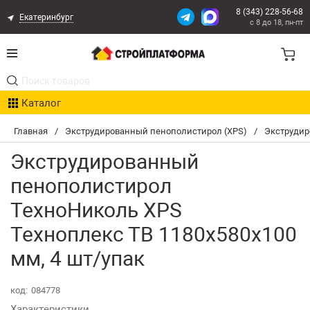
8 (343) 228-56-68
Екатеринбург
с 8 до 18, пн-пт
Акции
Каталог
Расчет доставки
Главная
/
Экструдированный пенополистирол (XPS)
/
Экструдир
Организациям
Экструдированный
Опыт поставок
пенополистирол
ТехноНиколь XPS
Статьи
Техноплекс ТВ 1180х580х100
Контакты
мм, 4 шт/упак
Оплата и Доставка
код:
084778
Возврат товара
Характеристики