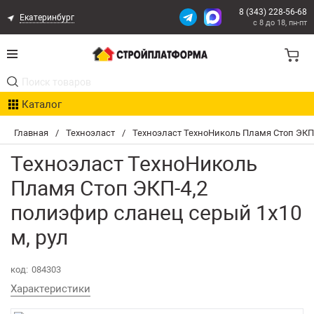
8 (343) 228-56-68
Екатеринбург
с 8 до 18, пн-пт
Акции
Каталог
Расчет доставки
Главная
/
Техноэласт
/
Техноэласт ТехноНиколь Пламя Стоп ЭКП-
Организациям
Техноэласт ТехноНиколь
Опыт поставок
Пламя Стоп ЭКП-4,2
полиэфир сланец серый 1х10
Статьи
м, рул
Контакты
код:
084303
Оплата и Доставка
Характеристики
Возврат товара